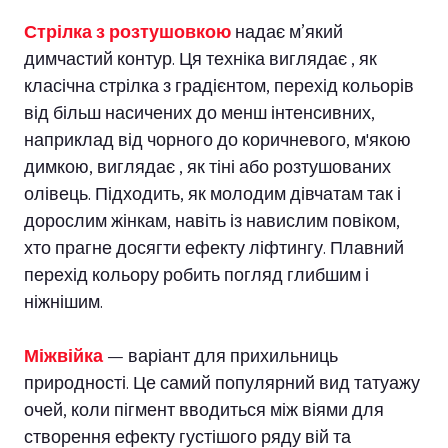
Стрілка з розтушовкою
надає м’який
димчастий контур. Ця техніка виглядає , як
класічна стрілка з градієнтом, перехід кольорів
від більш насичених до менш інтенсивних,
наприклад від чорного до коричневого, м'якою
димкою, виглядає , як тіні або розтушованих
олівець. Підходить, як молодим дівчатам так і
дорослим жінкам, навіть із навислим повіком,
хто прагне досягти ефекту ліфтингу. Плавний
перехід кольору робить погляд глибшим і
ніжнішим.
Міжвійка
— варіант для прихильниць
природності. Це самий популярний вид татуажу
очей, коли пігмент вводиться між віями для
створення ефекту густішого ряду вій та