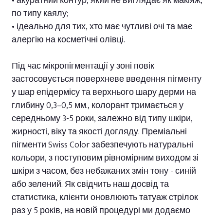
• акуратний контур, який не виглядає як макіяж,
по типу каялу;
• ідеально для тих, хто має чутливі очі та має
алергію на косметічні олівці.
Під час мікропігментації у зоні повік
застосовується поверхневе введення пігменту
у шар епідермісу та верхнього шару дерми на
глибину 0,3–0,5 мм., колорант тримається у
середньому 3-5 роки, залежно від типу шкіри,
жирності, віку та якості догляду. Преміальні
пігменти Swiss Color забезпечують натуральні
кольори, з поступовим рівномірним виходом зі
шкіри з часом, без небажаних змін тону - синій
або зелений. Як свідчить наш досвід та
статистика, клієнти оновлюють татуаж стрілок
раз у 5 років, на новій процедурі ми додаємо