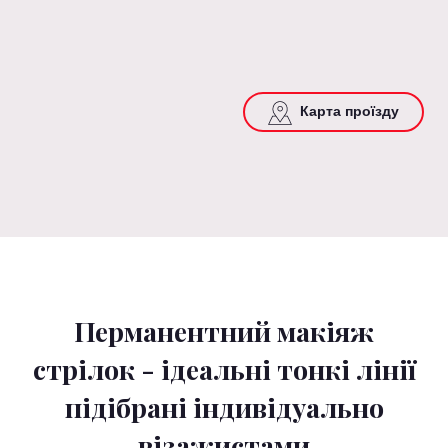
Карта проїзду
Перманентний макіяж
стрілок - ідеальні тонкі лінії
підібрані індивідуально
візажистами