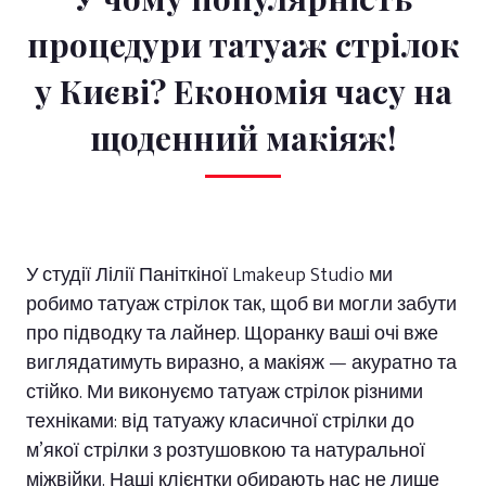
процедури татуаж стрілок
у Києві? Економія часу на
щоденний макіяж!
У студії Лілії Паніткіної Lmakeup Studio ми
робимо татуаж стрілок так, щоб ви могли забути
про підводку та лайнер. Щоранку ваші очі вже
виглядатимуть виразно, а макіяж — акуратно та
стійко. Ми виконуємо татуаж стрілок різними
техніками: від татуажу класичної стрілки до
м’якої стрілки з розтушовкою та натуральної
міжвійки. Наші клієнтки обирають нас не лише